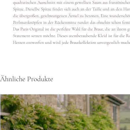
quadratischen Ausschnitt mit einem gewellten Saum aus französischer
Spitze. Dieselbe Spitze findet sich auch an der Taille und an den H
die übergroßen, geschwungenen Ärmel zu betonen. Eine wunderschö
Perlmuttknöpfen in der Rückenmitte rundet das ohnehin schon femi
Das Paris Original ist die perfekte Wahl für die Braut, die an ihrem 
Statement setzen möchte. Dieses atemberaubende Kleid ist für die 
Herzen entworfen und wird jede Brautkollektion unvergesslich mach
Ähnliche Produkte