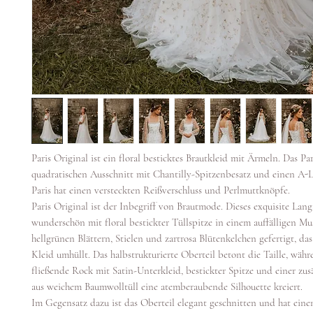
Paris Original ist ein floral besticktes Brautkleid mit Ärmeln. Das Par
quadratischen Ausschnitt mit Chantilly-Spitzenbesatz und einen A-
Paris hat einen versteckten Reißverschluss und Perlmuttknöpfe.
Paris Original ist der Inbegriff von Brautmode. Dieses exquisite Lang
wunderschön mit floral bestickter Tüllspitze in einem auffälligen Mu
hellgrünen Blättern, Stielen und zartrosa Blütenkelchen gefertigt, da
Kleid umhüllt. Das halbstrukturierte Oberteil betont die Taille, währe
fließende Rock mit Satin-Unterkleid, bestickter Spitze und einer zus
aus weichem Baumwolltüll eine atemberaubende Silhouette kreiert.
Im Gegensatz dazu ist das Oberteil elegant geschnitten und hat eine