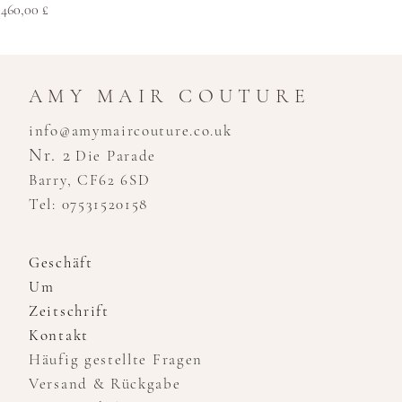
Preis
460,00 £
AMY MAIR COUTURE
info@amymaircouture.co.uk
Nr. 2
Die Parade
Barry, CF62 6SD
Tel: 07531520158
Geschäft
Um
Zeitschrift
Kontakt
Häufig gestellte Fragen
Versand & Rückgabe