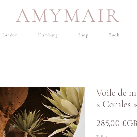
AMYMAIR
London
Hamburg
Shop
Book
Voile de m
« Corales 
285,00 £G