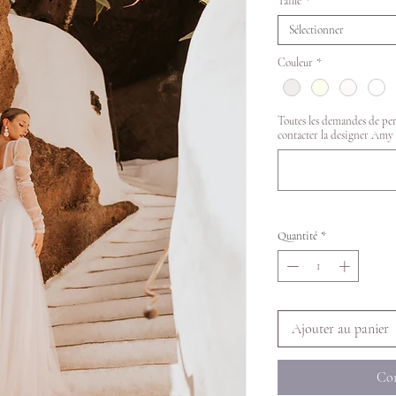
Taille
*
Sélectionner
Couleur
*
Toutes les demandes de pers
contacter la designer Amy 
Quantité
*
Ajouter au panier
Com