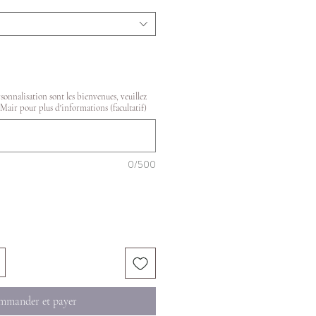
onnalisation sont les bienvenues, veuillez
Mair pour plus d'informations (facultatif)
0/500
mander et payer