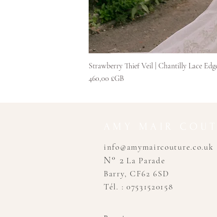
Strawberry Thief Veil | Chantilly Lace Edg
Prix
460,00 £GB
AMY MAIR COU
info@amymaircouture.co.uk
N° 2
La Parade
Barry, CF62 6SD
Tél. : 07531520158