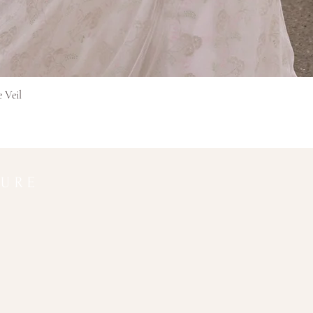
Aperçu rapide
e Veil
TURE