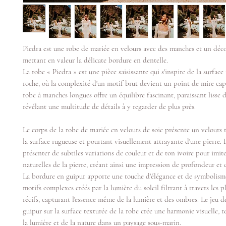
Piedra est une robe de mariée en velours avec des manches et un déco
mettant en valeur la délicate bordure en dentelle.
La robe « Piedra » est une pièce saisissante qui s'inspire de la surface
roche, où la complexité d'un motif brut devient un point de mire cap
robe à manches longues offre un équilibre fascinant, paraissant lisse d
révélant une multitude de détails à y regarder de plus près.
Le corps de la robe de mariée en velours de soie présente un velours 
la surface rugueuse et pourtant visuellement attrayante d'une pierre. 
présenter de subtiles variations de couleur et de ton ivoire pour imit
naturelles de la pierre, créant ainsi une impression de profondeur et
La bordure en guipur apporte une touche d'élégance et de symbolisme.
motifs complexes créés par la lumière du soleil filtrant à travers les pl
récifs, capturant l'essence même de la lumière et des ombres. Le jeu d
guipur sur la surface texturée de la robe crée une harmonie visuelle, t
la lumière et de la nature dans un paysage sous-marin.