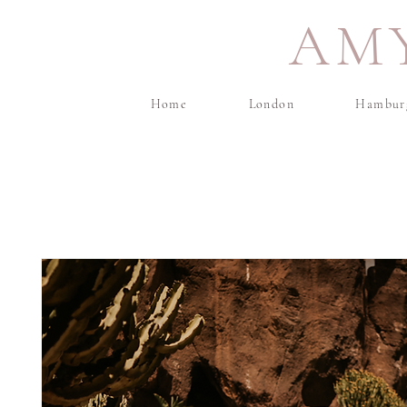
AM
Home
London
Hambur