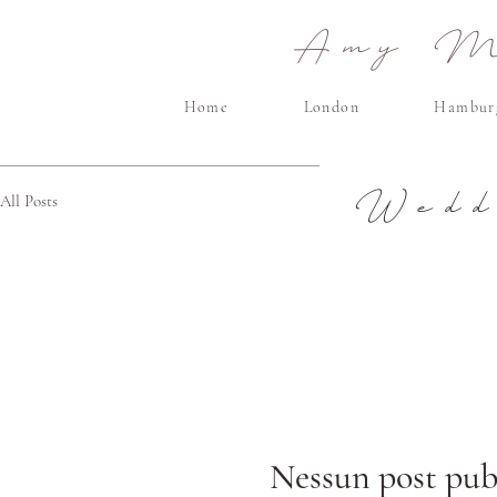
Amy Ma
Home
London
Hambur
Wedd
All Posts
Nessun post pubb