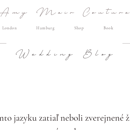
Amy Mair Coutur
London
Hamburg
Shop
Book
Wedding Blog
to jazyku zatiaľ neboli zverejnené 