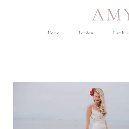
AM
Home
London
Hambur