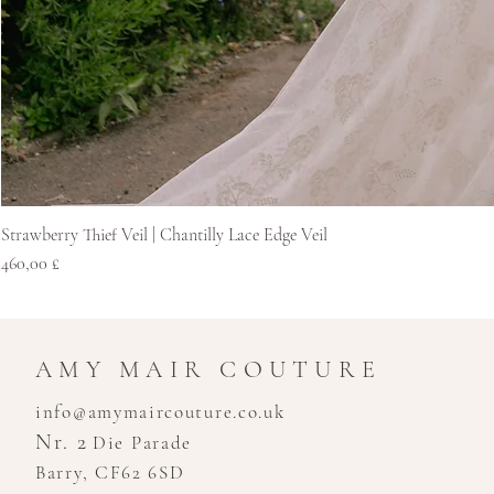
Strawberry Thief Veil | Chantilly Lace Edge Veil
Preis
460,00 £
AMY MAIR COUTURE
info@amymaircouture.co.uk
Nr. 2
Die Parade
Barry, CF62 6SD