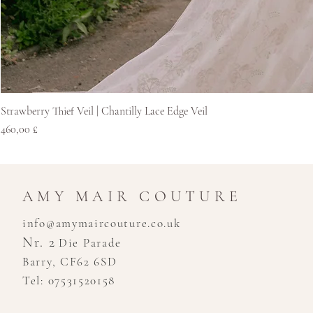
Strawberry Thief Veil | Chantilly Lace Edge Veil
Preis
460,00 £
AMY MAIR COUTURE
info@amymaircouture.co.uk
Nr. 2
Die Parade
Barry, CF62 6SD
Tel: 07531520158