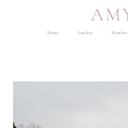
AM
Home
London
Hambur