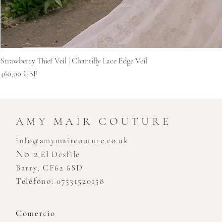
Strawberry Thief Veil | Chantilly Lace Edge Veil
Precio
460,00 GBP
AMY MAIR COUTURE
info@amymaircouture.co.uk
No 2
El Desfile
Barry, CF62 6SD
Teléfono: 07531520158
Comercio