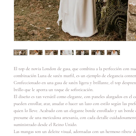
El top de novia London de gasa, que combina a la perfección con nue
combinación Luna de satén marfil, es un ejemplo de elegancia conte
Confeccionado en una gasa de satén ligera y brillante, el top despren
brillo que le aporta un toque de sofisticación.
El diseño es tan versátil como elegante, con paneles alargados en el 
pueden enrollar, atar, anudar o hacer un lazo con estilo según las pref
quien lo lleve. Acabado con un elegante borde enrollado y un borde 
presume de una meticulosa artesanía, con cada detalle cuidadosament
suministrado desde el Reino Unido.
Las mangas son un deleite visual, adornadas con un hermoso ribete d