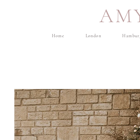
AM
Home
London
Hambur