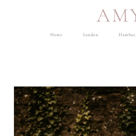
AM
Home
London
Hambur