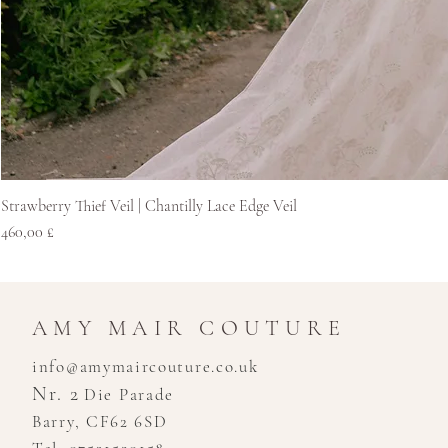
Strawberry Thief Veil | Chantilly Lace Edge Veil
Preis
460,00 £
AMY MAIR COUTURE
info@amymaircouture.co.uk
Nr. 2
Die Parade
Barry, CF62 6SD