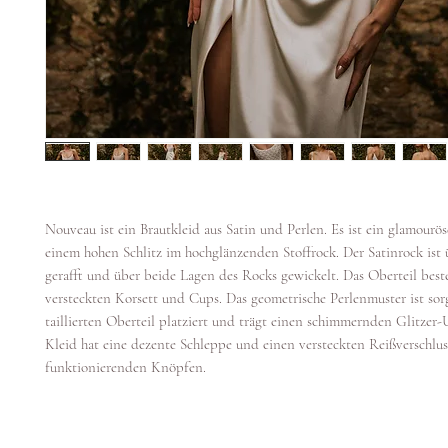
Nouveau ist ein Brautkleid aus Satin und Perlen. Es ist ein glamourös
einem hohen Schlitz im hochglänzenden Stoffrock. Der Satinrock ist ü
gerafft und über beide Lagen des Rocks gewickelt. Das Oberteil best
versteckten Korsett und Cups. Das geometrische Perlenmuster ist sor
taillierten Oberteil platziert und trägt einen schimmernden Glitzer-
Kleid hat eine dezente Schleppe und einen versteckten Reißverschlus
funktionierenden Knöpfen.