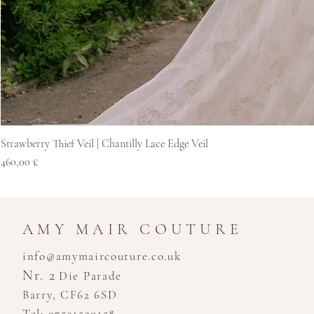
Strawberry Thief Veil | Chantilly Lace Edge Veil
Preis
460,00 £
AMY MAIR COUTURE
info@amymaircouture.co.uk
Nr. 2
Die Parade
Barry, CF62 6SD
Tel: 07531520158