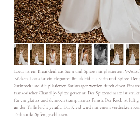
Lotus ist ein Brautkleid aus Satin und Spitze mit plissiertem V-Auss
Rücken. Lotus ist ein elegantes Brautkleid aus Satin und Spitze. Der g
Satinrock und die plissierten Satinträger werden durch einen Einsatz
französischer Chantilly-Spitze getrennt. Der Spitzeneinsatz ist strukt
für ein glattes und dennoch transparentes Finish. Der Rock ist lufti
an der Taille leicht gerafft. Das Kleid wird mit einem verdeckten Re
Perlmuttknöpfen geschlossen.