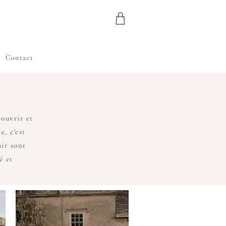
Contact
ouvrir et
, c'est
ir sont
é et