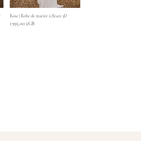
Aperçu rapide
é
Rose | Robe de mariée à fleurs 3D
Prix
1 995,00 £GB