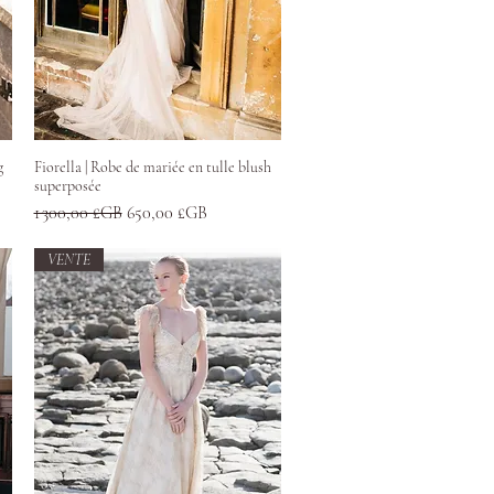
Aperçu rapide
g
Fiorella | Robe de mariée en tulle blush
superposée
Prix original
Prix promotionnel
1 300,00 £GB
650,00 £GB
VENTE