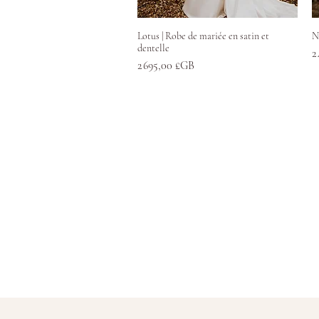
Aperçu rapide
Lotus | Robe de mariée en satin et
N
dentelle
P
2
Prix
2 695,00 £GB