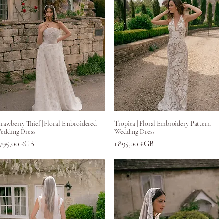
Aperçu rapide
Aperçu rapide
trawberry Thief | Floral Embroidered
Tropica | Floral Embroidery Pattern
edding Dress
Wedding Dress
rix
Prix
 795,00 £GB
1 895,00 £GB