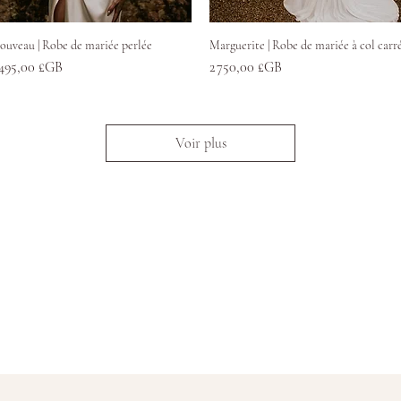
Aperçu rapide
Aperçu rapide
ouveau | Robe de mariée perlée
Marguerite | Robe de mariée à col carr
rix
Prix
 495,00 £GB
2 750,00 £GB
Voir plus