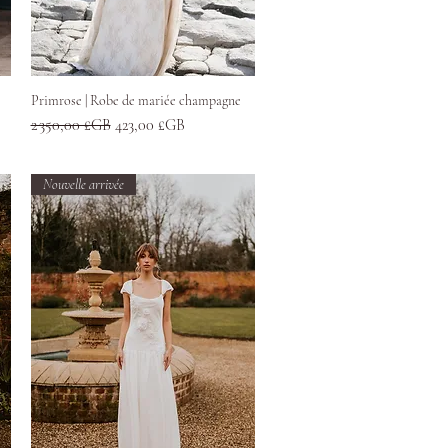
Aperçu rapide
Primrose | Robe de mariée champagne
Prix original
Prix promotionnel
2 350,00 £GB
423,00 £GB
Nouvelle arrivée