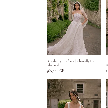
Aperçu rapide
Strawberry Thief Veil | Chantilly Lace
S
Edge Veil
W
Prix
P
460,00 £GB
2