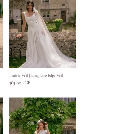
Aperçu rapide
Prairie Veil | Long Lace Edge Veil
Prix
365,00 £GB