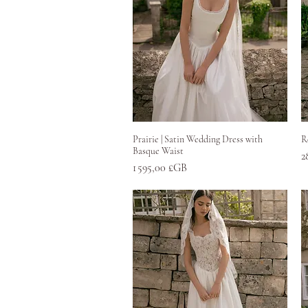
Aperçu rapide
Prairie | Satin Wedding Dress with
R
Basque Waist
P
2
Prix
1 595,00 £GB