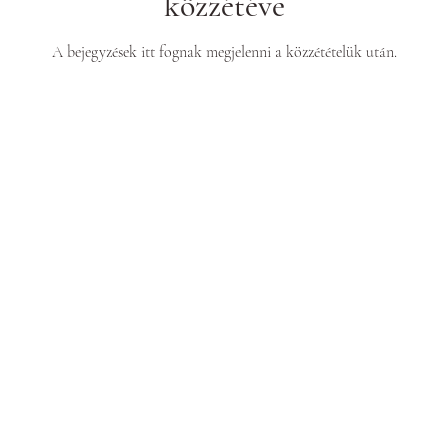
közzétéve
A bejegyzések itt fognak megjelenni a közzétételük után.