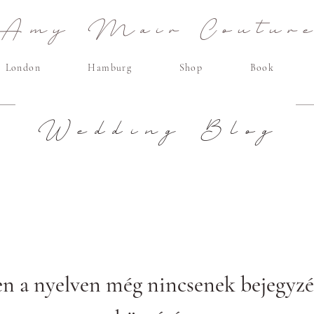
Amy Mair Coutur
London
Hamburg
Shop
Book
Wedding Blog
en a nyelven még nincsenek bejegyzé