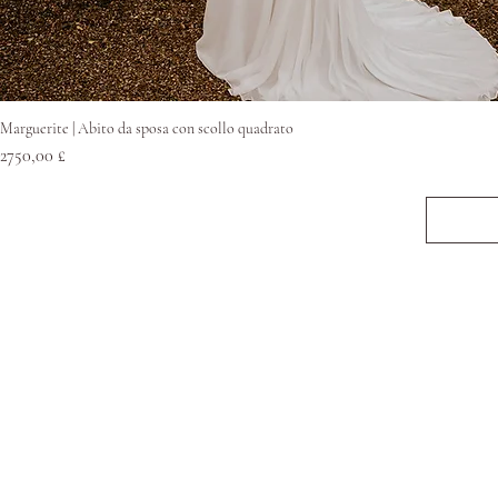
Vista rapida
Marguerite | Abito da sposa con scollo quadrato
Prezzo
2750,00 £