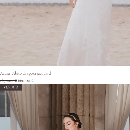
Vista rapida
Azura | Abito da sposa jacquard
Prezzo regolare
Prezzo scontato
1650,00 £
660,00 £
VENDITA