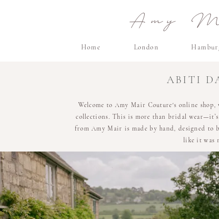
Amy Ma
Home
London
Hambur
ABITI D
Welcome to Amy Mair Couture's online shop, 
collections. This is more than bridal wear—it’
from Amy Mair is made by hand, designed to be 
like it was