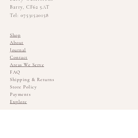
Barry, CF62 5AT
Tel: 07531520158
Shop
About
Journal
Contact
Areas We Serve
FAQ
Shipping & Returns
Store Policy
Payments
Explore