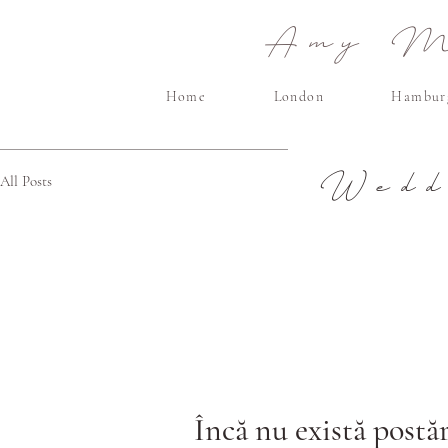
Amy Ma
Home
London
Hambur
Wedd
All Posts
Încă nu există postăr