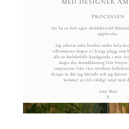
MED DESIGNER AM
PROCESSEN
Att ha en helt egen skräddarsydd klännin
upplevelse.
Jag arbetar nära bruden under hela de
tillsammans skapar vi lyxiga plagg som 
alla är kärleksfullt handgjorda i min Atel
skapa din drömklänning från början ti
inspiration från våra intrikata kollekti
design är där jag började och jag känner 
kommer att bli väldigt nöjd med d
Amy Mair
X