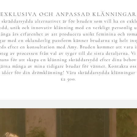
EXKLUSIVA OCH ANPASSAD KLÄNNINGAR
 skräddarsydda alternativet är för bruden som vill ha en exkl
ydd, unik och innovativ klänning med en verkligt personlig u
nga års erfarenhet av att producera unikt feminina och rom
gar med en oklanderlig passform känner brudarna sig helt ins
reds efter en konsultation med Amy. Bruden kommer att vara 
 steg av processen från val av tyger till de sista detaljerna. Vi
mans för att skapa en klänning skräddarsydd efter dina behov
gärna många av mina tidigare brudar för vänner. Kontakta oss
a idéer för din drömklänning! Våra skräddarsydda klänningar 
£2 500.