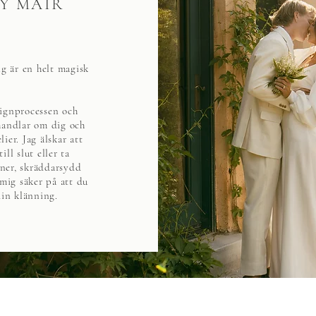
Y MAIR
g är en helt magisk
signprocessen och
handlar om dig och
ier. Jag älskar att
ll slut eller ta
oner, skräddarsydd
mig säker på att du
in klänning.