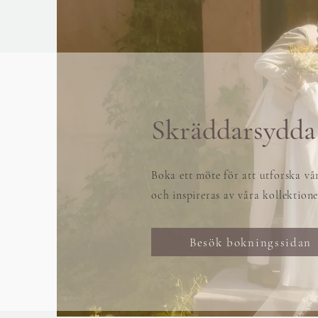
Skräddarsydda
Boka ett möte för att utforska vå
och inspireras av våra kollektioner
Besök bokningssidan