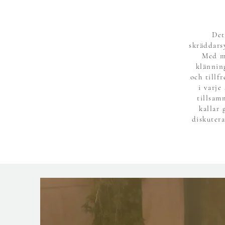
Det
skräddars
Med må
klännin
och tillf
i varje
tillsam
kallar 
diskuter