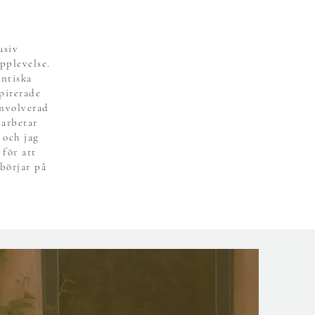
usiv
pplevelse.
antiska
pirerade
involverad
 arbetar
 och jag
 för att
börjar på