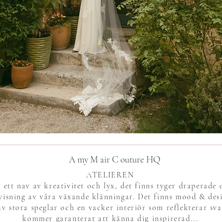
A my M air C outure HQ
ATELIEREN
ett nav av kreativitet och lyx, det finns tyger draperade 
visning av våra växande klänningar. Det finns mood & des
 stora speglar och en vacker interiör som reflekterar sv
kommer garanterat att känna dig inspirerad...