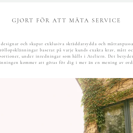
GJORT FÖR ATT MÄTA SERVICE
 designar och skapar exklusiva skräddarsydda och måttanpass
röllopsklänningar baserat på varje kunds exakta krav, mått o
portioner, under inredningar som hålls i Ateliern. Det betyder
änningen kommer att göras för dig i mer än en mening av ord