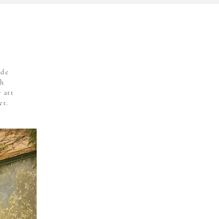
ade
ch
 att
et.