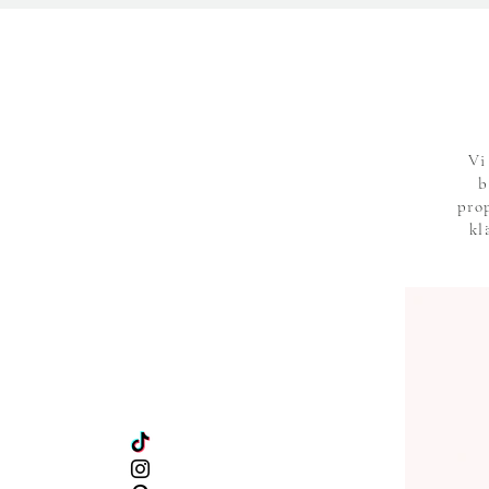
Vi
b
pro
kl