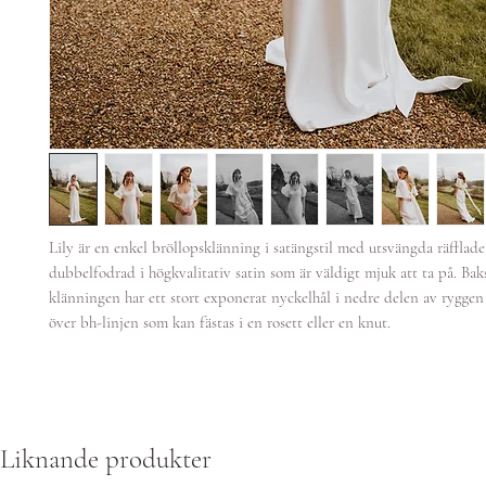
Lily är en enkel bröllopsklänning i satängstil med utsvängda räfflade 
dubbelfodrad i högkvalitativ satin som är väldigt mjuk att ta på. Bak
klänningen har ett stort exponerat nyckelhål i nedre delen av rygg
över bh-linjen som kan fästas i en rosett eller en knut.
Liknande produkter