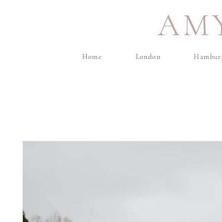
AM
Home
London
Hambur