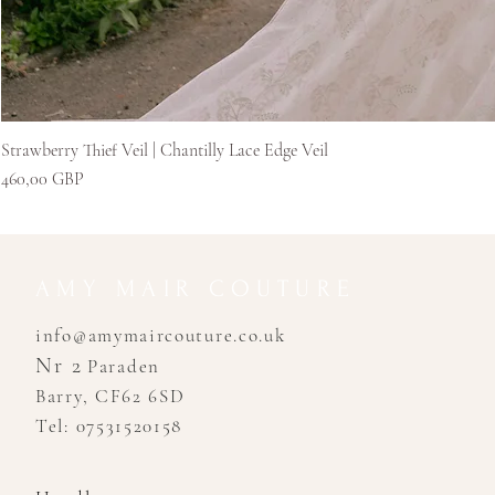
Strawberry Thief Veil | Chantilly Lace Edge Veil
Pris
460,00 GBP
AMY MAIR COUTURE
info@amymaircouture.co.uk
Nr 2
Paraden
Barry, CF62 6SD
Tel: 07531520158