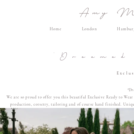
Amy Ma
Home
London
Hambur
'Dreamed
Exclu
"Dr
We are so proud to offer you this beautiful Exclusive Ready to Wea
production, corsetry, tailoring and of course
hand finished. U
niqu