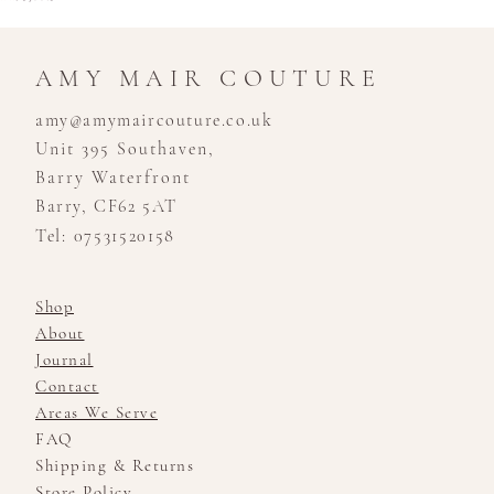
AMY MAIR COUTURE
amy@amymaircouture.co.uk
Unit 395 Southaven,
Barry Waterfront
Barry, CF62 5AT
Tel: 07531520158
Shop
About
Journal
Contact
Areas We Serve
FAQ
Shipping & Returns
Store Policy