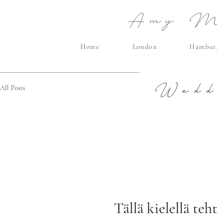
Amy Ma
Home
London
Hambur
Wedd
All Posts
Tällä kielellä teht