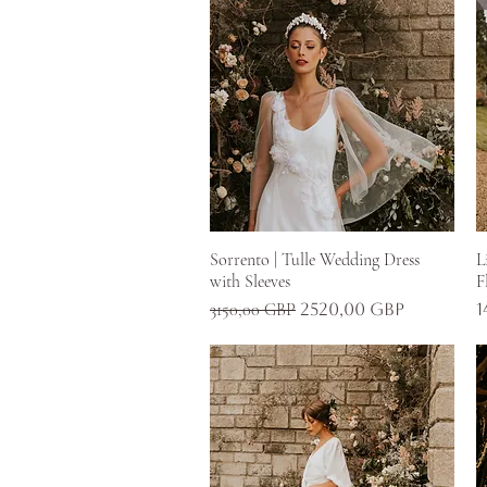
Gyorsnézet
Sorrento | Tulle Wedding Dress
L
with Sleeves
F
Szokásos ár
Akciós ár
Á
3150,00 GBP
2520,00 GBP
1