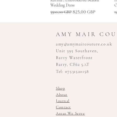
Wedding Dress
O
Szokásos ár
Akciós ár
S
3300,00 GBP
825,00 GBP
1
AMY MAIR CO
amy@amymaircouture.co.uk
Unit 395 Southaven,
Barry Waterfront
Barry, CF62 5AT
Tel: 07531520158
Shop
About
Journal
Contact
Areas We Serve