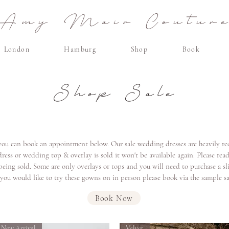
Amy Mair Coutur
London
Hamburg
Shop
Book
Shop Sale
you can book an appointment below. Our sale wedding dresses are heavily red
ress or wedding top & overlay is sold it won't be available again. Please re
eing sold. Some are only overlays or tops and you will need to purchase a sl
 you would like to try these gowns on in person please book via the sample 
Book Now
New Arrival
Velvet