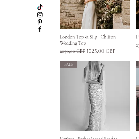
Gyorsnézet
London Top & Slip | Chiffon
P
Wedding Top
S
2
Szokásos ár
Akciós ár
2050,00 GBP
1025,00 GBP
SALE
Gyorsnézet
Karima | Embroidered Beaded
H