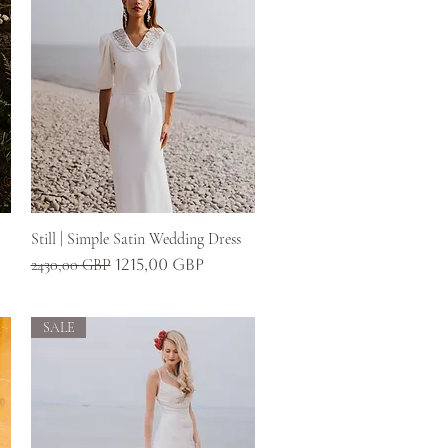
Gyorsnézet
Still | Simple Satin Wedding Dress
Szokásos ár
Akciós ár
2430,00 GBP
1215,00 GBP
SALE