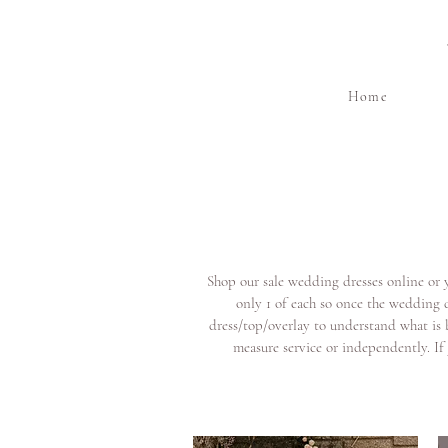
Home
Shop our sale wedding dresses online or 
only 1 of each so once the wedding d
dress/top/overlay to understand what is b
measure service or independently. If