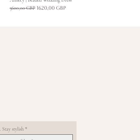
Szokásos ár
Akciós ár
3600,00 GBP
1620,00 GBP
 Stay stylish