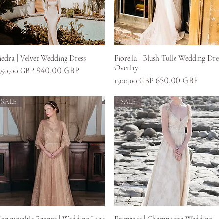
Gyorsnézet
Gyorsnézet
iedra | Velvet Wedding Dress
Fiorella | Blush Tulle Wedding Dre
Overlay
zokásos ár
Akciós ár
350,00 GBP
940,00 GBP
Szokásos ár
Akciós ár
1300,00 GBP
650,00 GBP
SALE
SALE
Gyorsnézet
Gyorsnézet
oneysuckle Bronze | Wedding Lace
Primrose | Champagne Wedding